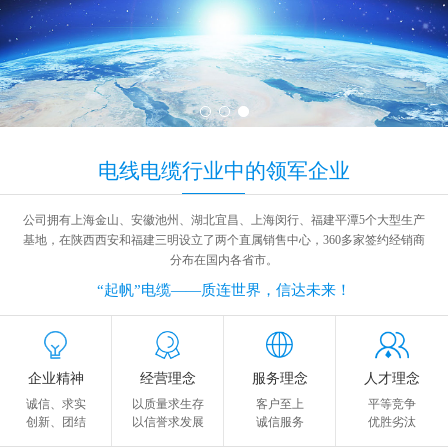
电线电缆
行业中
的领军企业
公司拥有上海金山、安徽池州、湖北宜昌、上海闵行、福建平潭5个大型生产
基地，在陕西西安和福建三明设立了两个直属销售中心，360多家签约经销商
分布在国内各省市。
“起帆”电缆——质连世界，信达未来！
企业精神
经营理念
服务理念
人才理念
诚信、求实
以质量求生存
客户至上
平等竞争
创新、团结
以信誉求发展
诚信服务
优胜劣汰