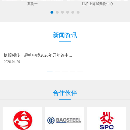
案例一
虹桥上海城购物中心
新
闻资
讯
捷报频传！起帆电缆2026年开年连中...
逐
2026-04-20
20
合
作伙
伴