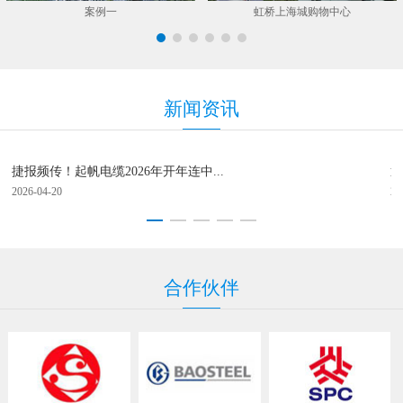
案例一
虹桥上海城购物中心
新
闻资
讯
捷报频传！起帆电缆2026年开年连中...
逐
2026-04-20
20
合
作伙
伴