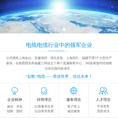
电线电缆
行业中
的领军企业
公司拥有上海金山、安徽池州、湖北宜昌、上海闵行、福建平潭5个大型生产
基地，在陕西西安和福建三明设立了两个直属销售中心，360多家签约经销商
分布在国内各省市。
“起帆”电缆——质连世界，信达未来！
企业精神
经营理念
服务理念
人才理念
诚信、求实
以质量求生存
客户至上
平等竞争
创新、团结
以信誉求发展
诚信服务
优胜劣汰