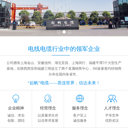
电线电缆
行业中
的领军企业
公司拥有上海金山、安徽池州、湖北宜昌、上海闵行、福建平潭5个大型生产
基地，在陕西西安和福建三明设立了两个直属销售中心，360多家签约经销商
分布在国内各省市。
“起帆”电缆——质连世界，信达未来！
企业精神
经营理念
服务理念
人才理念
诚信、求实
以质量求生存
客户至上
平等竞争
创新、团结
以信誉求发展
诚信服务
优胜劣汰