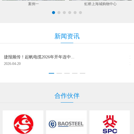
案例一
虹桥上海城购物中心
新
闻资
讯
捷报频传！起帆电缆2026年开年连中...
逐
2026-04-20
20
合
作伙
伴