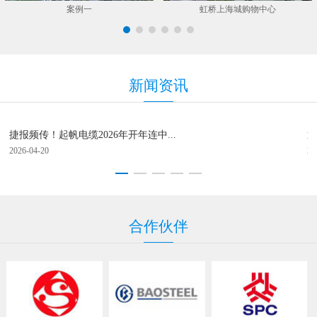
案例一
虹桥上海城购物中心
新
闻资
讯
捷报频传！起帆电缆2026年开年连中...
逐
2026-04-20
20
合
作伙
伴