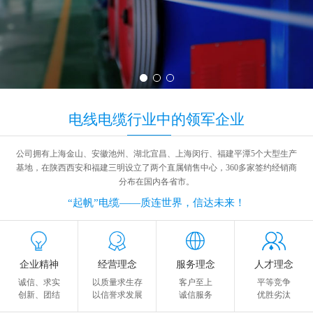
电线电缆
行业中
的领军企业
公司拥有上海金山、安徽池州、湖北宜昌、上海闵行、福建平潭5个大型生产
基地，在陕西西安和福建三明设立了两个直属销售中心，360多家签约经销商
分布在国内各省市。
“起帆”电缆——质连世界，信达未来！
企业精神
经营理念
服务理念
人才理念
诚信、求实
以质量求生存
客户至上
平等竞争
创新、团结
以信誉求发展
诚信服务
优胜劣汰