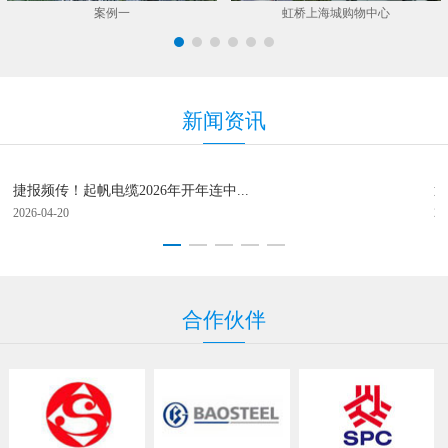
案例一
虹桥上海城购物中心
新
闻资
讯
捷报频传！起帆电缆2026年开年连中...
逐
2026-04-20
20
合
作伙
伴