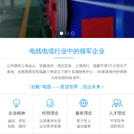
电线电缆
行业中
的领军企业
公司拥有上海金山、安徽池州、湖北宜昌、上海闵行、福建平潭5个大型生产
基地，在陕西西安和福建三明设立了两个直属销售中心，360多家签约经销商
分布在国内各省市。
“起帆”电缆——质连世界，信达未来！
企业精神
经营理念
服务理念
人才理念
诚信、求实
以质量求生存
客户至上
平等竞争
创新、团结
以信誉求发展
诚信服务
优胜劣汰